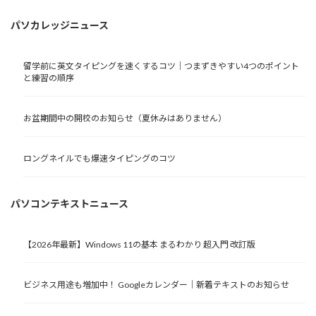
パソカレッジニュース
留学前に英文タイピングを速くするコツ｜つまずきやすい4つのポイント
と練習の順序
お盆期間中の開校のお知らせ（夏休みはありません）
ロングネイルでも爆速タイピングのコツ
パソコンテキストニュース
【2026年最新】Windows 11の基本 まるわかり 超入門 改訂版
ビジネス用途も増加中！ Googleカレンダー｜新着テキストのお知らせ