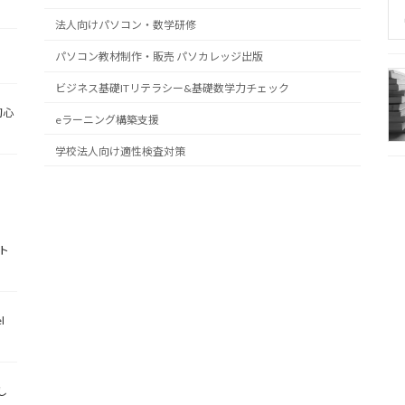
法人向けパソコン・数学研修
パソコン教材制作・販売 パソカレッジ出版
ビジネス基礎ITリテラシー&基礎数学力チェック
初心
eラーニング構築支援
学校法人向け適性検査対策
ト
l
し