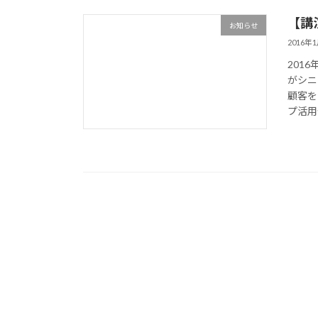
【講
お知らせ
2016年
201
がシニ
顧客を
プ活用セ