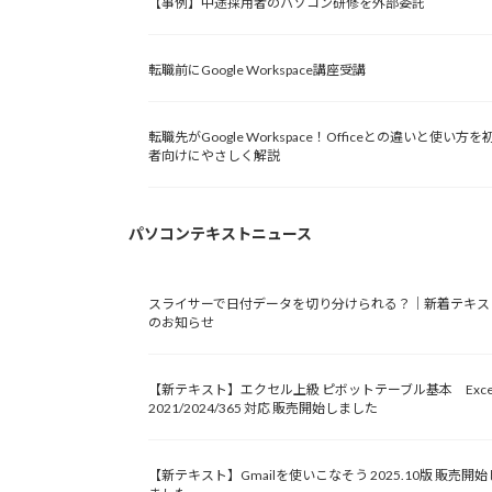
【事例】中途採用者のパソコン研修を外部委託
転職前にGoogle Workspace講座受講
転職先がGoogle Workspace！Officeとの違いと使い方を
者向けにやさしく解説
パソコンテキストニュース
スライサーで日付データを切り分けられる？｜新着テキス
のお知らせ
【新テキスト】エクセル上級 ピボットテーブル基本 Exce
2021/2024/365 対応 販売開始しました
【新テキスト】Gmailを使いこなそう 2025.10版 販売開始