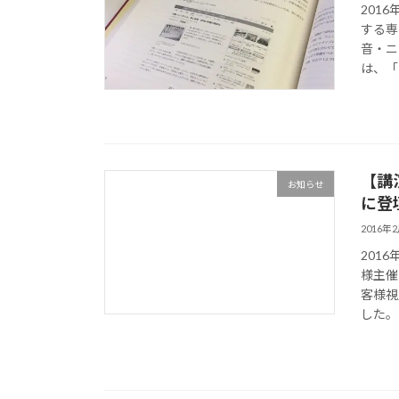
201
する専
音・ニ
は、「
【講
お知らせ
に登
2016年
201
様主催
客様視
した。 A