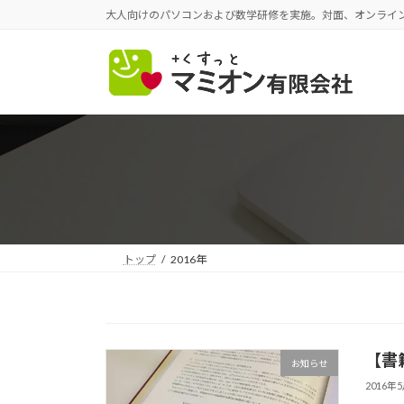
コ
ナ
大人向けのパソコンおよび数学研修を実施。対面、オンライ
ン
ビ
テ
ゲ
ン
ー
ツ
シ
へ
ョ
ス
ン
キ
に
ッ
移
プ
動
トップ
2016年
【書
お知らせ
2016年