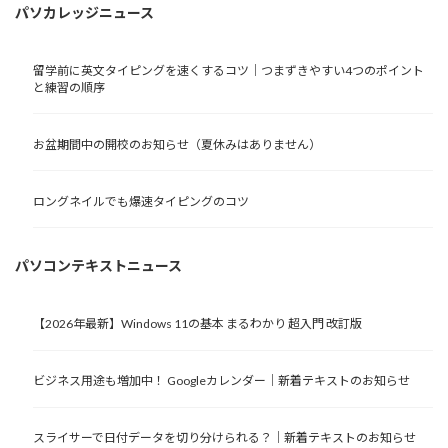
パソカレッジニュース
留学前に英文タイピングを速くするコツ｜つまずきやすい4つのポイント
と練習の順序
お盆期間中の開校のお知らせ（夏休みはありません）
ロングネイルでも爆速タイピングのコツ
パソコンテキストニュース
【2026年最新】Windows 11の基本 まるわかり 超入門 改訂版
ビジネス用途も増加中！ Googleカレンダー｜新着テキストのお知らせ
スライサーで日付データを切り分けられる？｜新着テキストのお知らせ