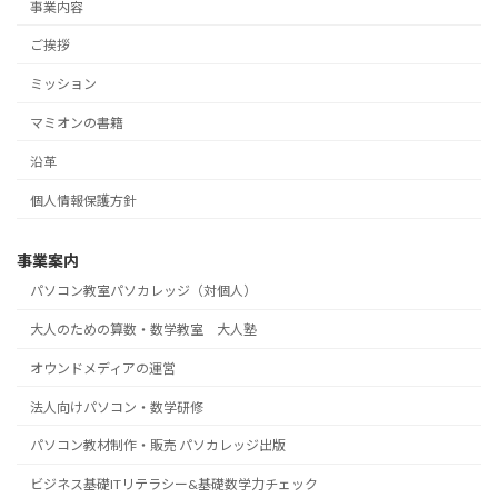
事業内容
ご挨拶
ミッション
マミオンの書籍
沿革
個人情報保護方針
事業案内
パソコン教室パソカレッジ（対個人）
大人のための算数・数学教室 大人塾
オウンドメディアの運営
法人向けパソコン・数学研修
パソコン教材制作・販売 パソカレッジ出版
ビジネス基礎ITリテラシー&基礎数学力チェック