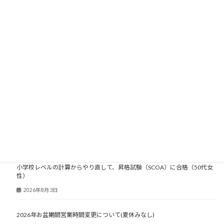
モットーは「明るく軽く元気よく」「楽
しいは正義」「楽するために頑張る」
アジアゾウが大好きです。
2022年豊橋のんほいパーク バヴァーニ
の名誉象主
推しは市原ぞうの国のりり香
大人塾ニュース
小学校レベルの計算からやり直して、昇格試験（SCOA）に合格（50代女
性）
2026年8月3日
2026年お盆期間営業時間変更について(夏休みなし)