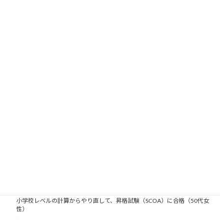
とてつもないわくわく感が私を包みました。
大人の可能性は、いえ、人間の可能性は、本当に無限。
学びを通じて人生をもっとワクワクなものにできる。
パソコン教室内での出会いもありました。
そういう場所を提供しているわくわく感から、
フランチャイズをしてこのようなワクワクな場所を広げていこ
う、と思ったのが2003年です。
そして2003年5月20日、独立いたしました。
大人塾ニュース
小学校レベルの計算からやり直して、昇格試験（SCOA）に合格（50代女
性）