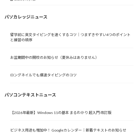
パソカレッジニュース
留学前に英文タイピングを速くするコツ｜つまずきやすい4つのポイント
と練習の順序
お盆期間中の開校のお知らせ（夏休みはありません）
ロングネイルでも爆速タイピングのコツ
パソコンテキストニュース
【2026年最新】Windows 11の基本 まるわかり 超入門 改訂版
ビジネス用途も増加中！ Googleカレンダー｜新着テキストのお知らせ