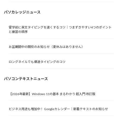
パソカレッジニュース
留学前に英文タイピングを速くするコツ｜つまずきやすい4つのポイント
と練習の順序
お盆期間中の開校のお知らせ（夏休みはありません）
ロングネイルでも爆速タイピングのコツ
パソコンテキストニュース
【2026年最新】Windows 11の基本 まるわかり 超入門 改訂版
ビジネス用途も増加中！ Googleカレンダー｜新着テキストのお知らせ