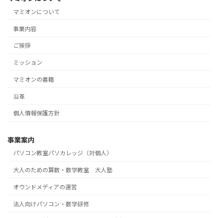
マミオンについて
事業内容
ご挨拶
ミッション
マミオンの書籍
沿革
個人情報保護方針
事業案内
パソコン教室パソカレッジ（対個人）
大人のための算数・数学教室 大人塾
オウンドメディアの運営
法人向けパソコン・数学研修