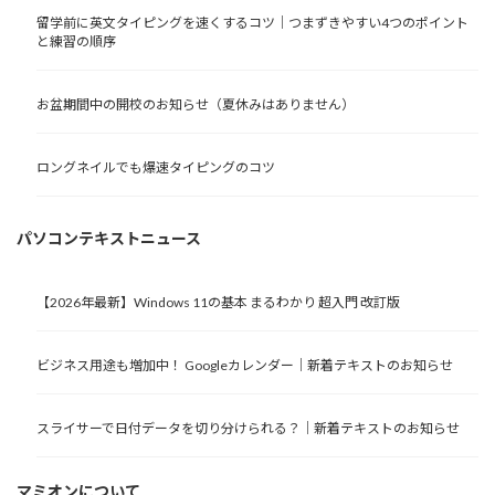
留学前に英文タイピングを速くするコツ｜つまずきやすい4つのポイント
と練習の順序
お盆期間中の開校のお知らせ（夏休みはありません）
ロングネイルでも爆速タイピングのコツ
パソコンテキストニュース
【2026年最新】Windows 11の基本 まるわかり 超入門 改訂版
ビジネス用途も増加中！ Googleカレンダー｜新着テキストのお知らせ
スライサーで日付データを切り分けられる？｜新着テキストのお知らせ
マミオンについて