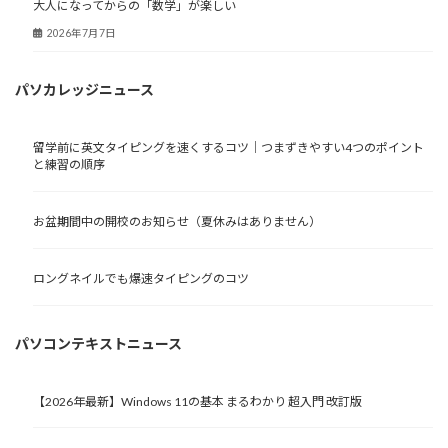
大人になってからの「数学」が楽しい
2026年7月7日
パソカレッジニュース
留学前に英文タイピングを速くするコツ｜つまずきやすい4つのポイント
と練習の順序
お盆期間中の開校のお知らせ（夏休みはありません）
ロングネイルでも爆速タイピングのコツ
パソコンテキストニュース
【2026年最新】Windows 11の基本 まるわかり 超入門 改訂版