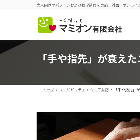
コ
ナ
大人向けのパソコンおよび数学研修を実施。対面、オンライ
ン
ビ
テ
ゲ
ン
ー
ツ
シ
へ
ョ
ス
ン
「手や指先」が衰えた
キ
に
ッ
移
プ
動
トップ
ユーザビリティ
シニア対応
「手や指先」が