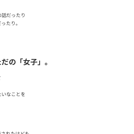
の話だったり
だったり。
ただの「女子」。
て
たいなことを
隠されたけども