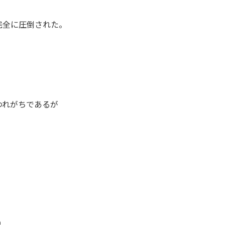
完全に圧倒された。
われがちであるが
。
り