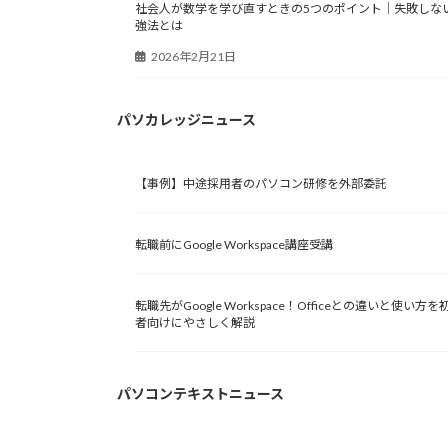
社会人が数学を学び直すときの5つのポイント｜失敗しな
強法とは
2026年2月21日
パソカレッジニュース
【事例】中途採用者のパソコン研修を外部委託
転職前にGoogle Workspace講座受講
転職先がGoogle Workspace！Officeとの違いと使い方を
者向けにやさしく解説
パソコンテキストニュース