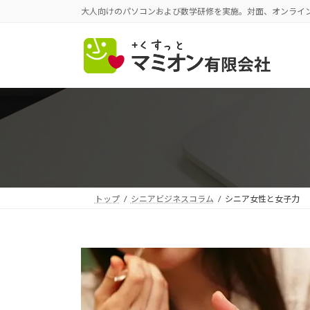
コ
ナ
大人向けのパソコンおよび数学研修を実施。対面、オンライ
ン
ビ
テ
ゲ
ン
ー
ツ
シ
へ
ョ
ス
ン
キ
に
ッ
移
プ
動
トップ
シニアビジネスコラム
シニア女性と女子力