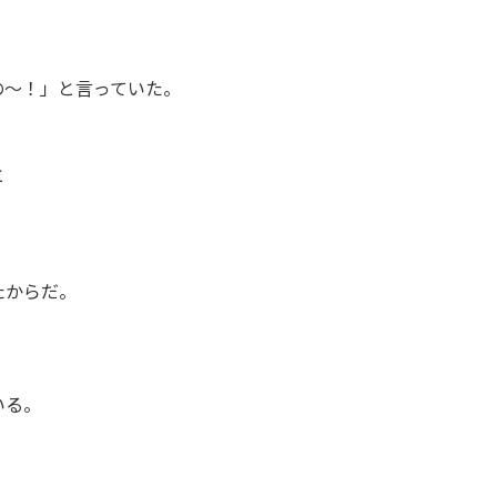
の～！」と言っていた。
と
、
たからだ。
いる。