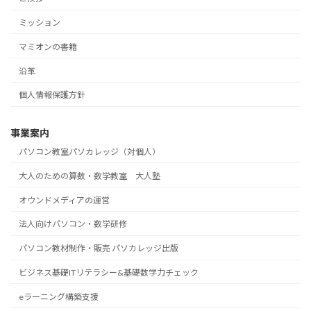
ミッション
マミオンの書籍
沿革
個人情報保護方針
事業案内
パソコン教室パソカレッジ（対個人）
大人のための算数・数学教室 大人塾
オウンドメディアの運営
法人向けパソコン・数学研修
パソコン教材制作・販売 パソカレッジ出版
ビジネス基礎ITリテラシー&基礎数学力チェック
eラーニング構築支援