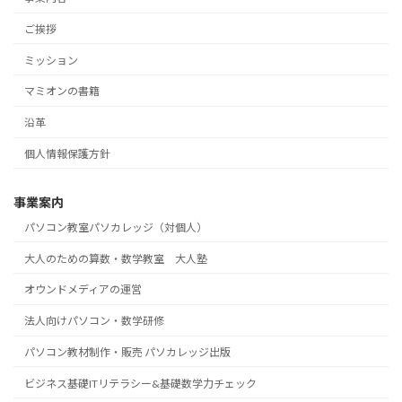
ご挨拶
ミッション
マミオンの書籍
沿革
個人情報保護方針
事業案内
パソコン教室パソカレッジ（対個人）
大人のための算数・数学教室 大人塾
オウンドメディアの運営
法人向けパソコン・数学研修
パソコン教材制作・販売 パソカレッジ出版
ビジネス基礎ITリテラシー&基礎数学力チェック