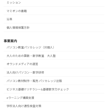
ミッション
マミオンの書籍
沿革
個人情報保護方針
事業案内
パソコン教室パソカレッジ（対個人）
大人のための算数・数学教室 大人塾
オウンドメディアの運営
法人向けパソコン・数学研修
パソコン教材制作・販売 パソカレッジ出版
ビジネス基礎ITリテラシー&基礎数学力チェック
eラーニング構築支援
学校法人向け適性検査対策