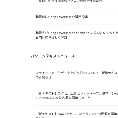
【事例】中途採用者のパソコン研修を外部委託
転職前にGoogle Workspace講座受講
転職先がGoogle Workspace！Officeとの違いと使い方を
者向けにやさしく解説
パソコンテキストニュース
スライサーで日付データを切り分けられる？｜新着テキス
のお知らせ
【新テキスト】エクセル上級 ピボットテーブル基本 Exce
2021/2024/365 対応 販売開始しました
【新テキスト】Gmailを使いこなそう 2025.10版 販売開始