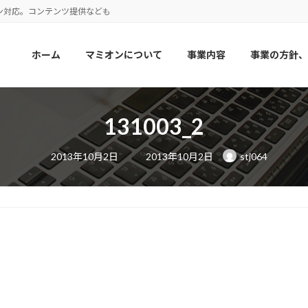
ン対応。コンテンツ提供なども
ホーム
マミオンについて
事業内容
事業の方針、
131003_2
最
2013年10月2日
2013年10月2日
stj064
終
更
新
日
時
: