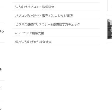
法人向けパソコン・数学研修
パソコン教材制作・販売 パソカレッジ出版
ビジネス基礎ITリテラシー&基礎数学力チェック
初心
eラーニング構築支援
学校法人向け適性検査対策
ト
l
し