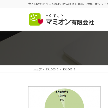
コ
ナ
大人向けのパソコンおよび数学研修を実施。対面、オンライ
ン
ビ
テ
ゲ
ン
ー
ツ
シ
へ
ョ
ス
ン
キ
に
ッ
移
プ
動
トップ
131003_2
131003_2