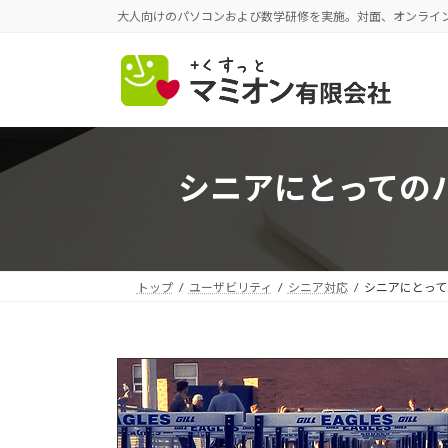
コ
ナ
大人向けのパソコンおよび数学研修を実施。対面、オンライ
ン
ビ
テ
ゲ
ン
ー
ツ
シ
へ
ョ
ス
ン
シニアにとっての
キ
に
ッ
移
プ
動
トップ
ユーザビリティ
シニア対応
シニアにとって