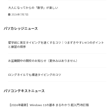
大人になってからの「数学」が楽しい
2026年7月7日
パソカレッジニュース
留学前に英文タイピングを速くするコツ｜つまずきやすい4つのポイント
と練習の順序
お盆期間中の開校のお知らせ（夏休みはありません）
ロングネイルでも爆速タイピングのコツ
パソコンテキストニュース
【2026年最新】Windows 11の基本 まるわかり 超入門 改訂版