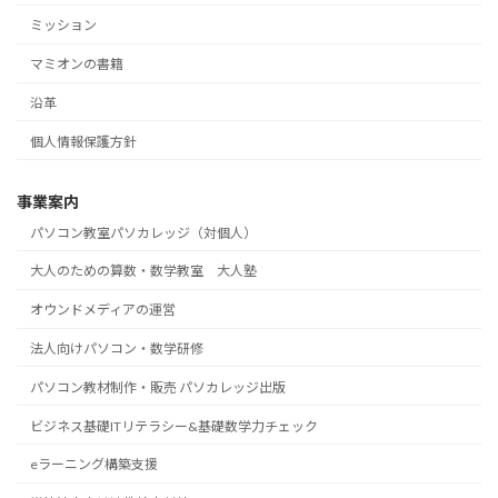
ミッション
マミオンの書籍
沿革
個人情報保護方針
事業案内
パソコン教室パソカレッジ（対個人）
大人のための算数・数学教室 大人塾
オウンドメディアの運営
法人向けパソコン・数学研修
パソコン教材制作・販売 パソカレッジ出版
ビジネス基礎ITリテラシー&基礎数学力チェック
eラーニング構築支援