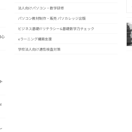
法人向けパソコン・数学研修
パソコン教材制作・販売 パソカレッジ出版
ビジネス基礎ITリテラシー&基礎数学力チェック
初心
eラーニング構築支援
学校法人向け適性検査対策
ト
l
し