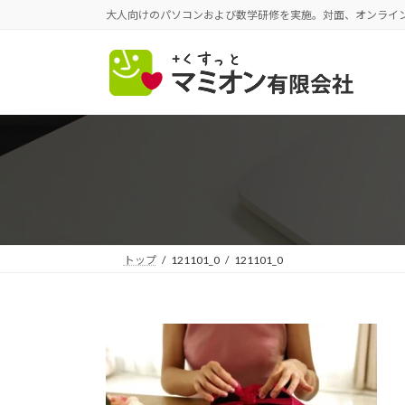
コ
ナ
大人向けのパソコンおよび数学研修を実施。対面、オンライ
ン
ビ
テ
ゲ
ン
ー
ツ
シ
へ
ョ
ス
ン
キ
に
ッ
移
プ
動
トップ
121101_0
121101_0