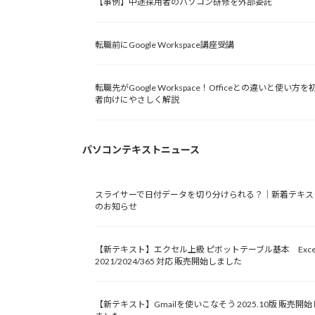
【事例】中途採用者のパソコン研修を外部委託
転職前にGoogle Workspace講座受講
転職先がGoogle Workspace！Officeとの違いと使い方を
者向けにやさしく解説
パソコンテキストニュース
スライサーで日付データを切り分けられる？｜新着テキス
のお知らせ
【新テキスト】エクセル上級 ピボットテーブル基本 Exce
2021/2024/365 対応 販売開始しました
【新テキスト】Gmailを使いこなそう 2025.10版 販売開始