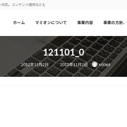
ン対応。コンテンツ提供なども
ホーム
マミオンについて
事業内容
事業の方針、
121101_0
最
2012年11月2日
2012年11月2日
stj064
終
更
新
日
時
: