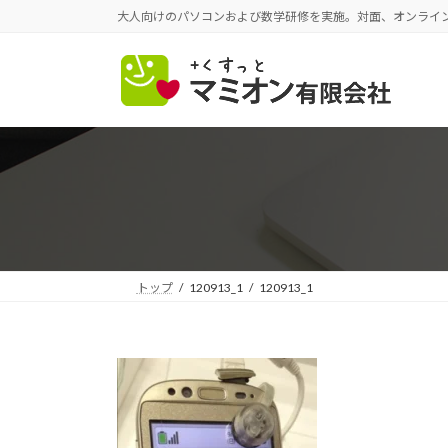
コ
ナ
大人向けのパソコンおよび数学研修を実施。対面、オンライ
ン
ビ
テ
ゲ
ン
ー
ツ
シ
へ
ョ
ス
ン
キ
に
ッ
移
プ
動
トップ
120913_1
120913_1