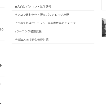
法人向けパソコン・数学研修
パソコン教材制作・販売 パソカレッジ出版
ビジネス基礎ITリテラシー&基礎数学力チェック
初心
eラーニング構築支援
学校法人向け適性検査対策
ト
l
し