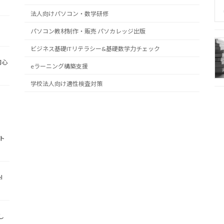
法人向けパソコン・数学研修
パソコン教材制作・販売 パソカレッジ出版
ビジネス基礎ITリテラシー&基礎数学力チェック
初心
eラーニング構築支援
学校法人向け適性検査対策
ト
l
し