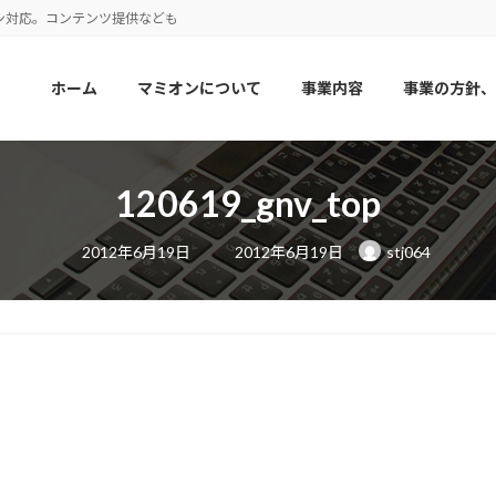
ン対応。コンテンツ提供なども
ホーム
マミオンについて
事業内容
事業の方針、
120619_gnv_top
最
2012年6月19日
2012年6月19日
stj064
終
更
新
日
時
: