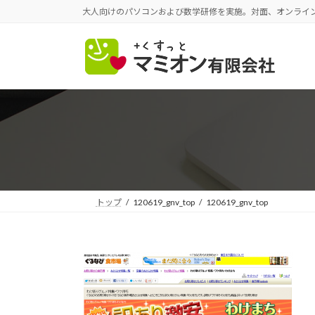
コ
ナ
大人向けのパソコンおよび数学研修を実施。対面、オンライ
ン
ビ
テ
ゲ
ン
ー
ツ
シ
へ
ョ
ス
ン
キ
に
ッ
移
プ
動
トップ
120619_gnv_top
120619_gnv_top