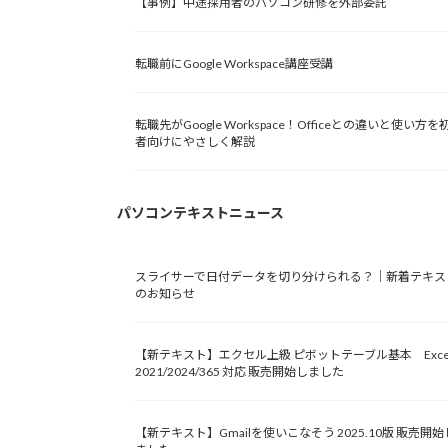
【事例】中途採用者のパソコン研修を外部委託
転職前にGoogle Workspace講座受講
転職先がGoogle Workspace！Officeとの違いと使い方を
者向けにやさしく解説
パソコンテキストニュース
スライサーで日付データを切り分けられる？｜新着テキス
のお知らせ
【新テキスト】エクセル上級 ピボットテーブル基本 Exce
2021/2024/365 対応 販売開始しました
【新テキスト】Gmailを使いこなそう 2025.10版 販売開始