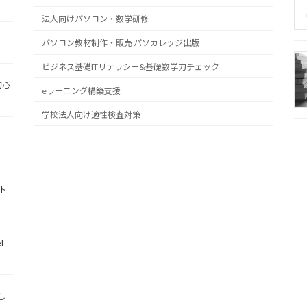
法人向けパソコン・数学研修
パソコン教材制作・販売 パソカレッジ出版
ビジネス基礎ITリテラシー&基礎数学力チェック
初心
eラーニング構築支援
学校法人向け適性検査対策
ト
l
し