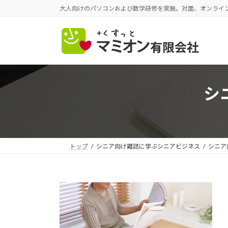
コ
ナ
大人向けのパソコンおよび数学研修を実施。対面、オンライ
ン
ビ
テ
ゲ
ン
ー
ツ
シ
へ
ョ
ス
ン
シ
キ
に
ッ
移
プ
動
トップ
シニア向け雑誌に学ぶシニアビジネス
シニア