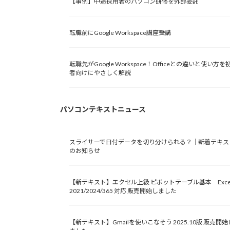
【事例】中途採用者のパソコン研修を外部委託
転職前にGoogle Workspace講座受講
転職先がGoogle Workspace！Officeとの違いと使い方を
者向けにやさしく解説
パソコンテキストニュース
スライサーで日付データを切り分けられる？｜新着テキス
のお知らせ
【新テキスト】エクセル上級 ピボットテーブル基本 Exce
2021/2024/365 対応 販売開始しました
【新テキスト】Gmailを使いこなそう 2025.10版 販売開始