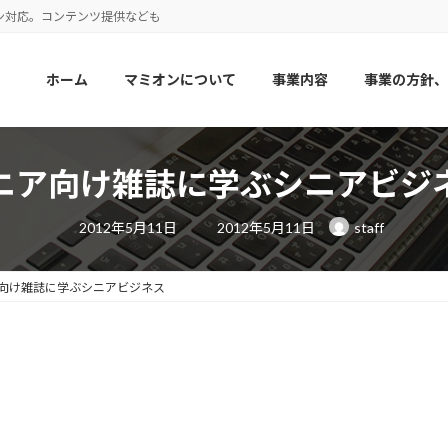
ン対応。コンテンツ提供なども
ホーム
マミオンについて
事業内容
事業の方針、
ニア向け雑誌に学ぶシニアビジ
最
2012年5月11日
2012年5月11日
staff
終
更
新
日
向け雑誌に学ぶシニアビジネス
時
: