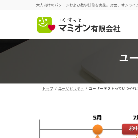
コ
ナ
大人向けのパソコンおよび数学研修を実施。対面、オンライ
ン
ビ
テ
ゲ
ン
ー
ツ
シ
へ
ョ
ス
ン
ユ
キ
に
ッ
移
プ
動
トップ
ユーザビリティ
ユーザーテストっていつやれ