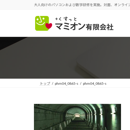
コ
ナ
大人向けのパソコンおよび数学研修を実施。対面、オンライ
ン
ビ
テ
ゲ
ン
ー
ツ
シ
へ
ョ
ス
ン
キ
に
ッ
移
プ
動
トップ
phm04_0865-s
phm04_0865-s