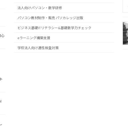
法人向けパソコン・数学研修
パソコン教材制作・販売 パソカレッジ出版
ビジネス基礎ITリテラシー&基礎数学力チェック
初心
eラーニング構築支援
学校法人向け適性検査対策
ト
l
し