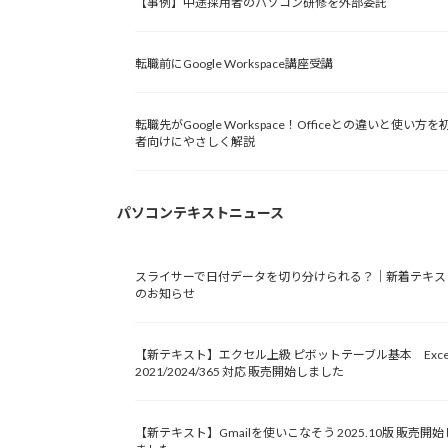
【事例】中途採用者のパソコン研修を外部委託
転職前にGoogle Workspace講座受講
転職先がGoogle Workspace！Officeとの違いと使い方を
者向けにやさしく解説
パソコンテキストニュース
スライサーで日付データを切り分けられる？｜新着テキス
のお知らせ
【新テキスト】エクセル上級 ピボットテーブル基本 Exce
2021/2024/365 対応 販売開始しました
【新テキスト】Gmailを使いこなそう 2025.10版 販売開始