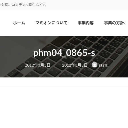
ン対応。コンテンツ提供なども
ホーム
マミオンについて
事業内容
事業の方針、
phm04_0865-s
最
2012年3月3日
2012年3月3日
staff
終
更
新
日
時
: