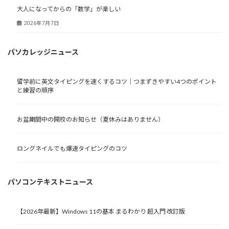
大人になってからの「数学」が楽しい
2026年7月7日
パソカレッジニュース
留学前に英文タイピングを速くするコツ｜つまずきやすい4つのポイント
と練習の順序
お盆期間中の開校のお知らせ（夏休みはありません）
ロングネイルでも爆速タイピングのコツ
パソコンテキストニュース
【2026年最新】Windows 11の基本 まるわかり 超入門 改訂版