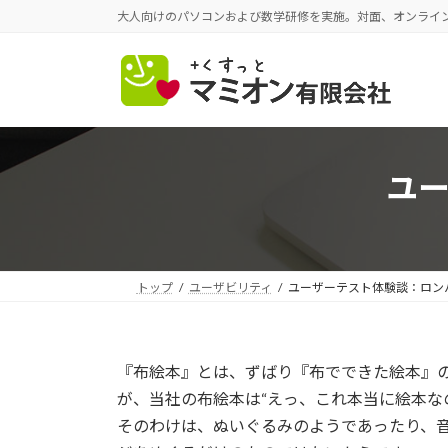
コ
ナ
大人向けのパソコンおよび数学研修を実施。対面、オンライ
ン
ビ
テ
ゲ
ン
ー
ツ
シ
へ
ョ
ス
ン
ユ
キ
に
ッ
移
プ
動
トップ
ユーザビリティ
ユーザーテスト体験談：ロン
『布絵本』とは、ずばり『布でできた絵本』
が、当社の布絵本は“えっ、これ本当に絵本な
そのわけは、ぬいぐるみのようであったり、