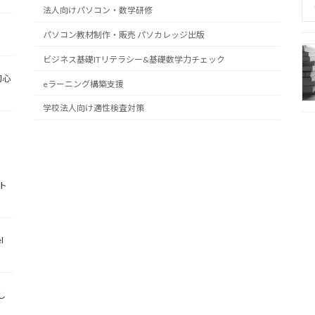
法人向けパソコン・数学研修
パソコン教材制作・販売 パソカレッジ出版
ビジネス基礎ITリテラシー&基礎数学力チェック
初心
eラーニング構築支援
学校法人向け適性検査対策
ト
l
し