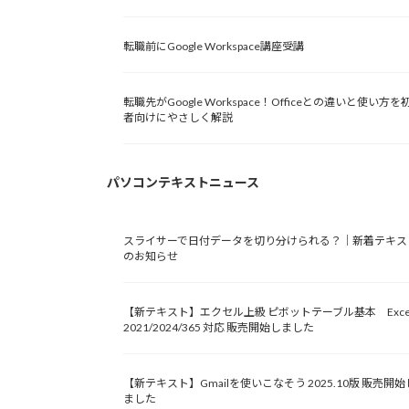
転職前にGoogle Workspace講座受講
転職先がGoogle Workspace！Officeとの違いと使い方を
者向けにやさしく解説
パソコンテキストニュース
スライサーで日付データを切り分けられる？｜新着テキス
のお知らせ
【新テキスト】エクセル上級 ピボットテーブル基本 Exce
2021/2024/365 対応 販売開始しました
【新テキスト】Gmailを使いこなそう 2025.10版 販売開始
ました