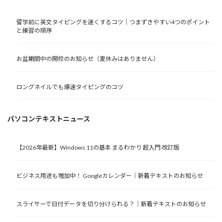
留学前に英文タイピングを速くするコツ｜つまずきやすい4つのポイント
と練習の順序
お盆期間中の開校のお知らせ（夏休みはありません）
ロングネイルでも爆速タイピングのコツ
パソコンテキストニュース
【2026年最新】Windows 11の基本 まるわかり 超入門 改訂版
ビジネス用途も増加中！ Googleカレンダー｜新着テキストのお知らせ
スライサーで日付データを切り分けられる？｜新着テキストのお知らせ