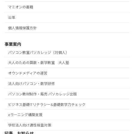
マミオンの書籍
沿革
個人情報保護方針
事業案内
パソコン教室パソカレッジ（対個人）
大人のための算数・数学教室 大人塾
オウンドメディアの運営
法人向けパソコン・数学研修
パソコン教材制作・販売 パソカレッジ出版
ビジネス基礎ITリテラシー&基礎数学力チェック
eラーニング構築支援
学校法人向け適性検査対策
記事、お知らせ