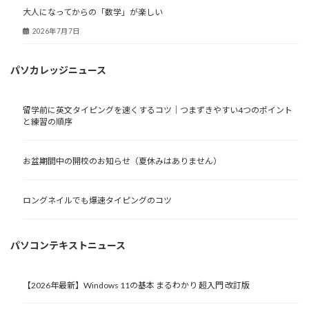
大人になってからの「数学」が楽しい
2026年7月7日
パソカレッジニュース
留学前に英文タイピングを速くするコツ｜つまずきやすい4つのポイント
と練習の順序
お盆期間中の開校のお知らせ（夏休みはありません）
ロングネイルでも爆速タイピングのコツ
パソコンテキストニュース
【2026年最新】Windows 11の基本 まるわかり 超入門 改訂版