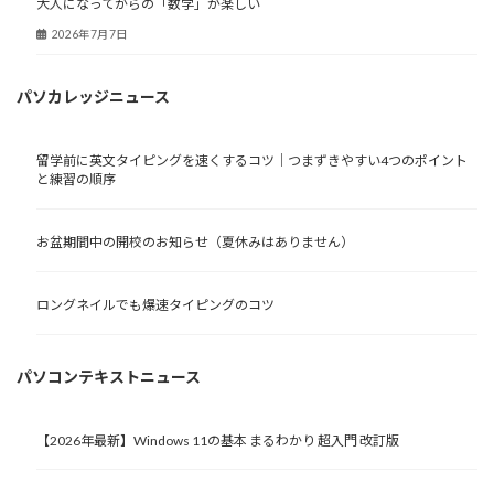
大人になってからの「数学」が楽しい
2026年7月7日
パソカレッジニュース
留学前に英文タイピングを速くするコツ｜つまずきやすい4つのポイント
と練習の順序
お盆期間中の開校のお知らせ（夏休みはありません）
ロングネイルでも爆速タイピングのコツ
パソコンテキストニュース
【2026年最新】Windows 11の基本 まるわかり 超入門 改訂版