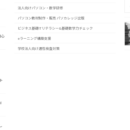
法人向けパソコン・数学研修
パソコン教材制作・販売 パソカレッジ出版
ビジネス基礎ITリテラシー&基礎数学力チェック
初心
eラーニング構築支援
学校法人向け適性検査対策
ト
l
し