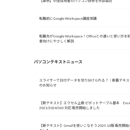
【事例】中途採用者のパソコン研修を外部委託
転職前にGoogle Workspace講座受講
転職先がGoogle Workspace！Officeとの違いと使い方を
者向けにやさしく解説
パソコンテキストニュース
スライサーで日付データを切り分けられる？｜新着テキス
のお知らせ
【新テキスト】エクセル上級 ピボットテーブル基本 Exce
2021/2024/365 対応 販売開始しました
【新テキスト】Gmailを使いこなそう 2025.10版 販売開始