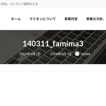
ン対応。コンテンツ提供なども
ホーム
マミオンについて
事業内容
事業の方針、
140311_famima3
最
2014年3月7日
2014年3月7日
stj064
終
更
新
日
時
: