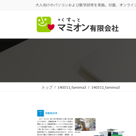
コ
ナ
大人向けのパソコンおよび数学研修を実施。対面、オンライ
ン
ビ
テ
ゲ
ン
ー
ツ
シ
へ
ョ
ス
ン
キ
に
ッ
移
プ
動
トップ
140311_famima3
140311_famima3