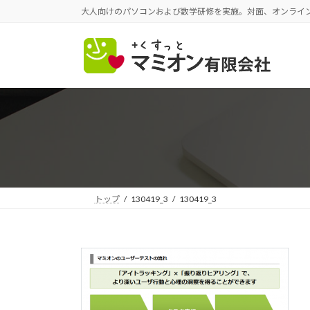
コ
ナ
大人向けのパソコンおよび数学研修を実施。対面、オンライ
ン
ビ
テ
ゲ
ン
ー
ツ
シ
へ
ョ
ス
ン
キ
に
ッ
移
プ
動
トップ
130419_3
130419_3