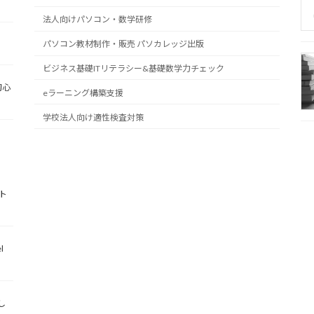
法人向けパソコン・数学研修
パソコン教材制作・販売 パソカレッジ出版
ビジネス基礎ITリテラシー&基礎数学力チェック
初心
eラーニング構築支援
学校法人向け適性検査対策
ト
l
し