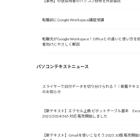
【事例】中途採用者のパソコン研修を外部委託
転職前にGoogle Workspace講座受講
転職先がGoogle Workspace！Officeとの違いと使い方を
者向けにやさしく解説
パソコンテキストニュース
スライサーで日付データを切り分けられる？｜新着テキス
のお知らせ
【新テキスト】エクセル上級 ピボットテーブル基本 Exce
2021/2024/365 対応 販売開始しました
【新テキスト】Gmailを使いこなそう 2025.10版 販売開始