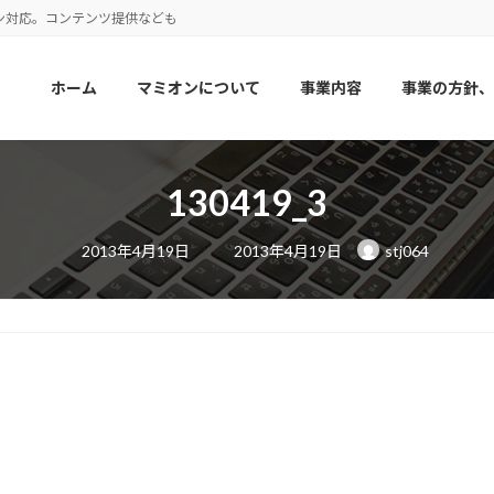
ン対応。コンテンツ提供なども
ホーム
マミオンについて
事業内容
事業の方針、
130419_3
最
2013年4月19日
2013年4月19日
stj064
終
更
新
日
時
: