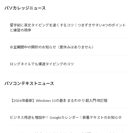
パソカレッジニュース
留学前に英文タイピングを速くするコツ｜つまずきやすい4つのポイント
と練習の順序
お盆期間中の開校のお知らせ（夏休みはありません）
ロングネイルでも爆速タイピングのコツ
パソコンテキストニュース
【2026年最新】Windows 11の基本 まるわかり 超入門 改訂版
ビジネス用途も増加中！ Googleカレンダー｜新着テキストのお知らせ