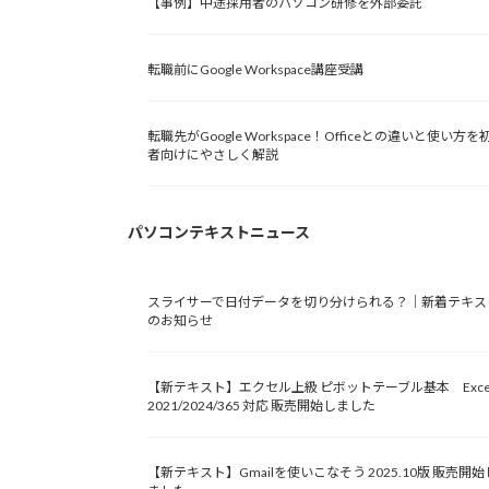
【事例】中途採用者のパソコン研修を外部委託
転職前にGoogle Workspace講座受講
転職先がGoogle Workspace！Officeとの違いと使い方を
者向けにやさしく解説
パソコンテキストニュース
スライサーで日付データを切り分けられる？｜新着テキス
のお知らせ
【新テキスト】エクセル上級 ピボットテーブル基本 Exce
2021/2024/365 対応 販売開始しました
【新テキスト】Gmailを使いこなそう 2025.10版 販売開始