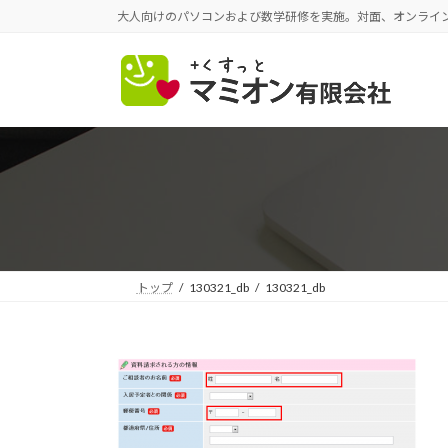
コ
ナ
大人向けのパソコンおよび数学研修を実施。対面、オンライ
ン
ビ
テ
ゲ
ン
ー
ツ
シ
へ
ョ
ス
ン
キ
に
ッ
移
プ
動
トップ
130321_db
130321_db