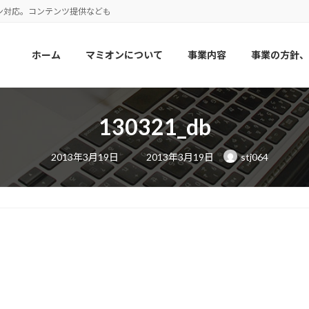
ン対応。コンテンツ提供なども
ホーム
マミオンについて
事業内容
事業の方針、
130321_db
最
2013年3月19日
2013年3月19日
stj064
終
更
新
日
時
: