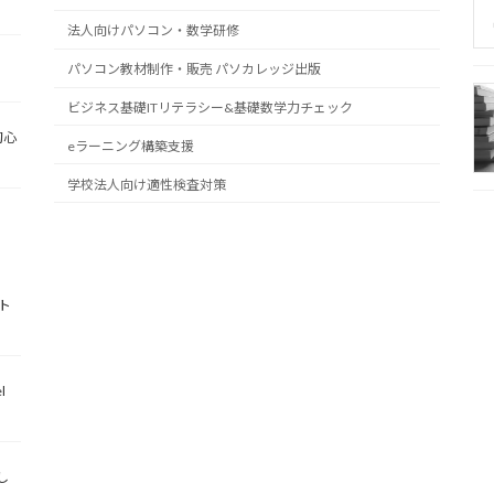
法人向けパソコン・数学研修
パソコン教材制作・販売 パソカレッジ出版
ビジネス基礎ITリテラシー&基礎数学力チェック
初心
eラーニング構築支援
学校法人向け適性検査対策
ト
l
し