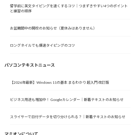
留学前に英文タイピングを速くするコツ｜つまずきやすい4つのポイント
と練習の順序
お盆期間中の開校のお知らせ（夏休みはありません）
ロングネイルでも爆速タイピングのコツ
パソコンテキストニュース
【2026年最新】Windows 11の基本 まるわかり 超入門 改訂版
ビジネス用途も増加中！ Googleカレンダー｜新着テキストのお知らせ
スライサーで日付データを切り分けられる？｜新着テキストのお知らせ
マミオンについて