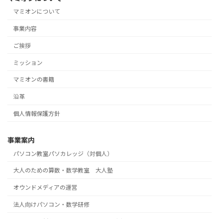
マミオンについて
事業内容
ご挨拶
ミッション
マミオンの書籍
沿革
個人情報保護方針
事業案内
パソコン教室パソカレッジ（対個人）
大人のための算数・数学教室 大人塾
オウンドメディアの運営
法人向けパソコン・数学研修