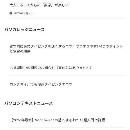
大人になってからの「数学」が楽しい
2026年7月7日
パソカレッジニュース
留学前に英文タイピングを速くするコツ｜つまずきやすい4つのポイント
と練習の順序
お盆期間中の開校のお知らせ（夏休みはありません）
ロングネイルでも爆速タイピングのコツ
パソコンテキストニュース
【2026年最新】Windows 11の基本 まるわかり 超入門 改訂版