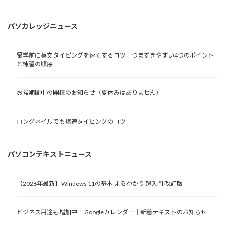
パソカレッジニュース
留学前に英文タイピングを速くするコツ｜つまずきやすい4つのポイント
と練習の順序
お盆期間中の開校のお知らせ（夏休みはありません）
ロングネイルでも爆速タイピングのコツ
パソコンテキストニュース
【2026年最新】Windows 11の基本 まるわかり 超入門 改訂版
ビジネス用途も増加中！ Googleカレンダー｜新着テキストのお知らせ