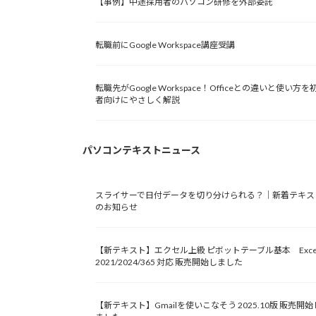
【事例】中途採用者のパソコン研修を外部委託
転職前にGoogle Workspace講座受講
転職先がGoogle Workspace！Officeとの違いと使い方を
者向けにやさしく解説
パソコンテキストニュース
スライサーで日付データを切り分けられる？｜新着テキス
のお知らせ
【新テキスト】エクセル上級 ピボットテーブル基本 Exce
2021/2024/365 対応 販売開始しました
【新テキスト】Gmailを使いこなそう 2025.10版 販売開始