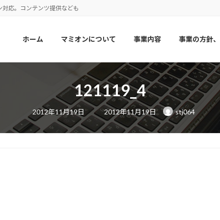
ン対応。コンテンツ提供なども
ホーム
マミオンについて
事業内容
事業の方針、
121119_4
最
2012年11月19日
2012年11月19日
stj064
終
更
新
日
時
: