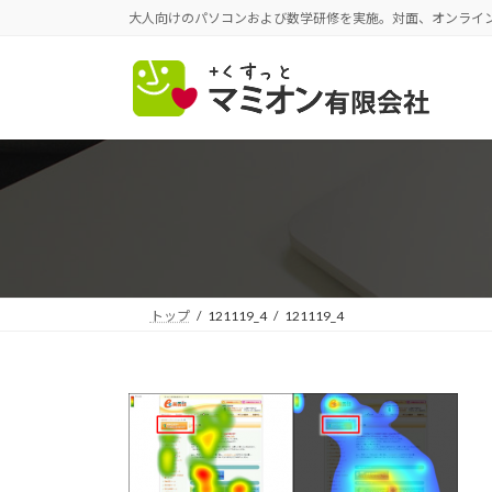
コ
ナ
大人向けのパソコンおよび数学研修を実施。対面、オンライ
ン
ビ
テ
ゲ
ン
ー
ツ
シ
へ
ョ
ス
ン
キ
に
ッ
移
プ
動
トップ
121119_4
121119_4