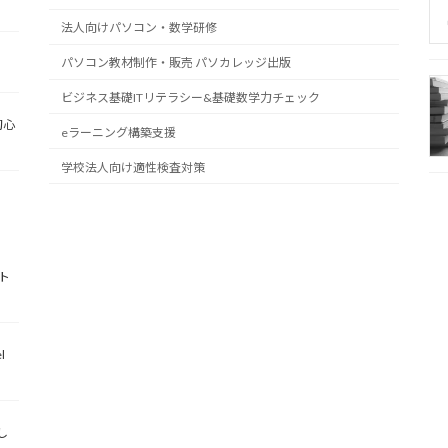
法人向けパソコン・数学研修
パソコン教材制作・販売 パソカレッジ出版
ビジネス基礎ITリテラシー&基礎数学力チェック
初心
eラーニング構築支援
学校法人向け適性検査対策
ト
l
し