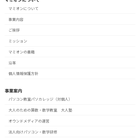
マミオンについて
事業内容
ご挨拶
ミッション
マミオンの書籍
沿革
個人情報保護方針
事業案内
パソコン教室パソカレッジ（対個人）
大人のための算数・数学教室 大人塾
オウンドメディアの運営
法人向けパソコン・数学研修