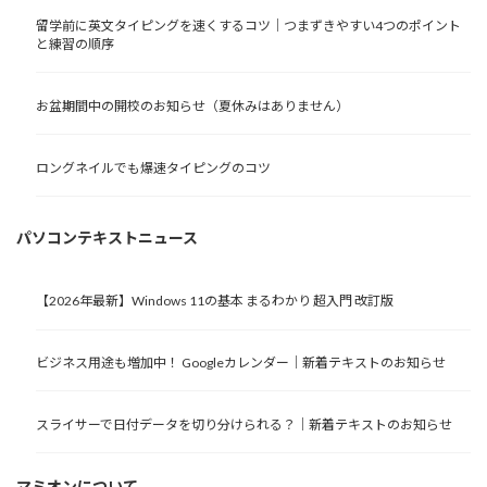
留学前に英文タイピングを速くするコツ｜つまずきやすい4つのポイント
と練習の順序
お盆期間中の開校のお知らせ（夏休みはありません）
ロングネイルでも爆速タイピングのコツ
パソコンテキストニュース
【2026年最新】Windows 11の基本 まるわかり 超入門 改訂版
ビジネス用途も増加中！ Googleカレンダー｜新着テキストのお知らせ
スライサーで日付データを切り分けられる？｜新着テキストのお知らせ
マミオンについて