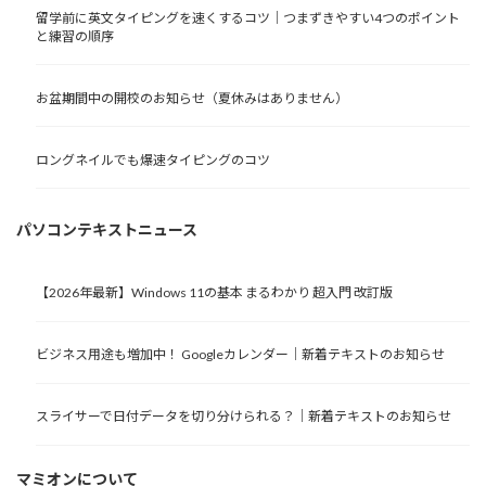
留学前に英文タイピングを速くするコツ｜つまずきやすい4つのポイント
と練習の順序
お盆期間中の開校のお知らせ（夏休みはありません）
ロングネイルでも爆速タイピングのコツ
パソコンテキストニュース
【2026年最新】Windows 11の基本 まるわかり 超入門 改訂版
ビジネス用途も増加中！ Googleカレンダー｜新着テキストのお知らせ
スライサーで日付データを切り分けられる？｜新着テキストのお知らせ
マミオンについて