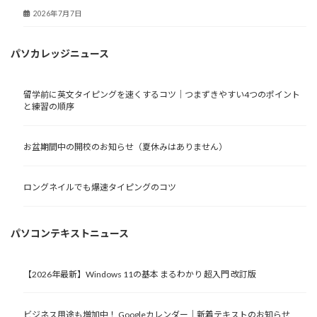
2026年7月7日
パソカレッジニュース
留学前に英文タイピングを速くするコツ｜つまずきやすい4つのポイント
と練習の順序
お盆期間中の開校のお知らせ（夏休みはありません）
ロングネイルでも爆速タイピングのコツ
パソコンテキストニュース
【2026年最新】Windows 11の基本 まるわかり 超入門 改訂版
ビジネス用途も増加中！ Googleカレンダー｜新着テキストのお知らせ