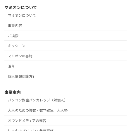
マミオンについて
マミオンについて
事業内容
ご挨拶
ミッション
マミオンの書籍
沿革
個人情報保護方針
事業案内
パソコン教室パソカレッジ（対個人）
大人のための算数・数学教室 大人塾
オウンドメディアの運営
法人向けパソコン・数学研修