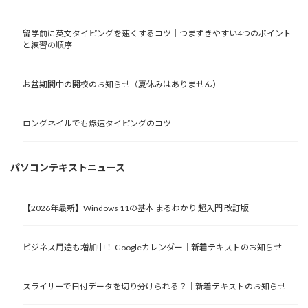
留学前に英文タイピングを速くするコツ｜つまずきやすい4つのポイント
と練習の順序
お盆期間中の開校のお知らせ（夏休みはありません）
ロングネイルでも爆速タイピングのコツ
パソコンテキストニュース
【2026年最新】Windows 11の基本 まるわかり 超入門 改訂版
ビジネス用途も増加中！ Googleカレンダー｜新着テキストのお知らせ
スライサーで日付データを切り分けられる？｜新着テキストのお知らせ