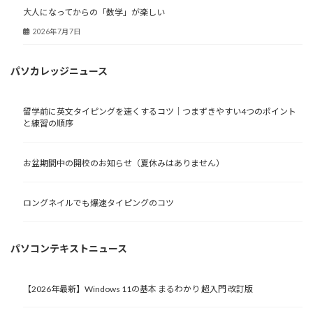
大人になってからの「数学」が楽しい
2026年7月7日
パソカレッジニュース
留学前に英文タイピングを速くするコツ｜つまずきやすい4つのポイント
と練習の順序
お盆期間中の開校のお知らせ（夏休みはありません）
ロングネイルでも爆速タイピングのコツ
パソコンテキストニュース
【2026年最新】Windows 11の基本 まるわかり 超入門 改訂版