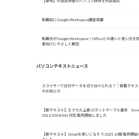
【事例】中途採用者のパソコン研修を外部委託
転職前にGoogle Workspace講座受講
転職先がGoogle Workspace！Officeとの違いと使い方を
者向けにやさしく解説
パソコンテキストニュース
スライサーで日付データを切り分けられる？｜新着テキス
のお知らせ
【新テキスト】エクセル上級 ピボットテーブル基本 Exce
2021/2024/365 対応 販売開始しました
【新テキスト】Gmailを使いこなそう 2025.10版 販売開始