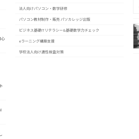
法人向けパソコン・数学研修
パソコン教材制作・販売 パソカレッジ出版
ビジネス基礎ITリテラシー&基礎数学力チェック
初心
eラーニング構築支援
学校法人向け適性検査対策
ト
l
し