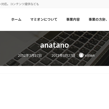
ン対応。コンテンツ提供なども
ホーム
マミオンについて
事業内容
事業の方針、
anatano
最
2012年3月27日
2012年3月27日
stj064
終
更
新
日
時
: