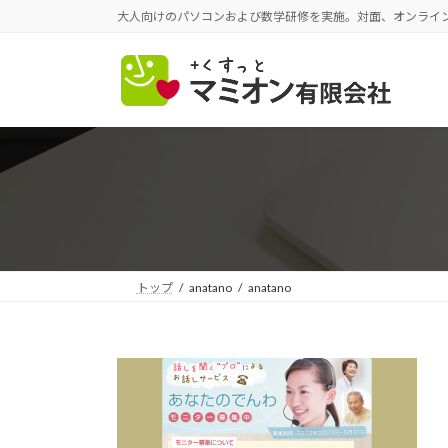
コ
ナ
大人向けのパソコンおよび数学研修を実施。対面、オンライ
ン
ビ
テ
ゲ
ン
ー
ツ
シ
へ
ョ
ス
ン
キ
に
ッ
移
プ
動
トップ
anatano
anatano