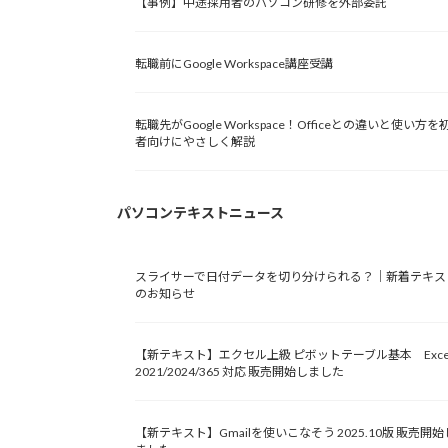
【事例】中途採用者のパソコン研修を外部委託
転職前にGoogle Workspace講座受講
転職先がGoogle Workspace！Officeとの違いと使い方を
者向けにやさしく解説
パソコンテキストニュース
スライサーで日付データを切り分けられる？｜新着テキス
のお知らせ
【新テキスト】エクセル上級 ピボットテーブル基本 Exce
2021/2024/365 対応 販売開始しました
【新テキスト】Gmailを使いこなそう 2025.10版 販売開始