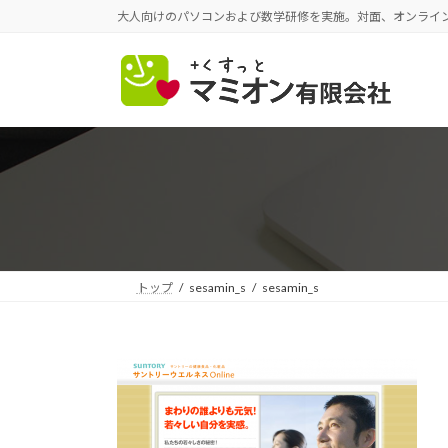
コ
ナ
大人向けのパソコンおよび数学研修を実施。対面、オンライ
ン
ビ
テ
ゲ
ン
ー
ツ
シ
へ
ョ
ス
ン
キ
に
ッ
移
プ
動
トップ
sesamin_s
sesamin_s