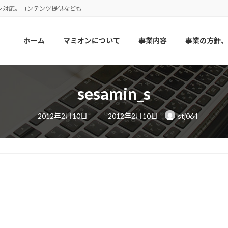
ン対応。コンテンツ提供なども
ホーム
マミオンについて
事業内容
事業の方針、
sesamin_s
最
2012年2月10日
2012年2月10日
stj064
終
更
新
日
時
: