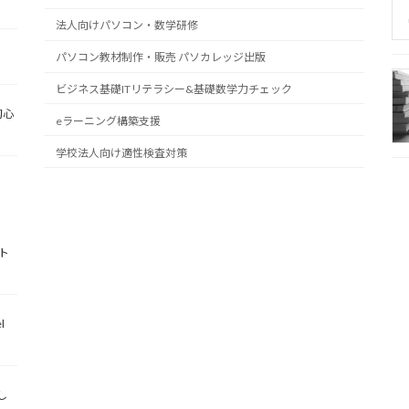
法人向けパソコン・数学研修
パソコン教材制作・販売 パソカレッジ出版
ビジネス基礎ITリテラシー&基礎数学力チェック
初心
eラーニング構築支援
学校法人向け適性検査対策
ト
l
し