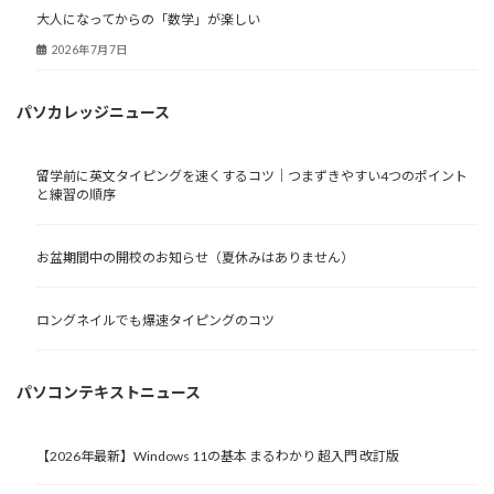
大人になってからの「数学」が楽しい
2026年7月7日
パソカレッジニュース
留学前に英文タイピングを速くするコツ｜つまずきやすい4つのポイント
と練習の順序
お盆期間中の開校のお知らせ（夏休みはありません）
ロングネイルでも爆速タイピングのコツ
パソコンテキストニュース
【2026年最新】Windows 11の基本 まるわかり 超入門 改訂版