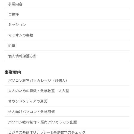
事業内容
ご挨拶
ミッション
マミオンの書籍
沿革
個人情報保護方針
事業案内
パソコン教室パソカレッジ（対個人）
大人のための算数・数学教室 大人塾
オウンドメディアの運営
法人向けパソコン・数学研修
パソコン教材制作・販売 パソカレッジ出版
ビジネス基礎ITリテラシー&基礎数学力チェック