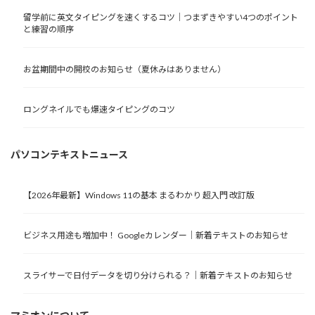
留学前に英文タイピングを速くするコツ｜つまずきやすい4つのポイント
と練習の順序
お盆期間中の開校のお知らせ（夏休みはありません）
ロングネイルでも爆速タイピングのコツ
パソコンテキストニュース
【2026年最新】Windows 11の基本 まるわかり 超入門 改訂版
ビジネス用途も増加中！ Googleカレンダー｜新着テキストのお知らせ
スライサーで日付データを切り分けられる？｜新着テキストのお知らせ