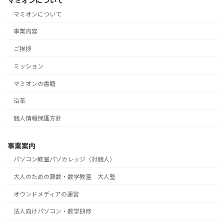
マミオンについて
マミオンについて
事業内容
ご挨拶
ミッション
マミオンの書籍
沿革
個人情報保護方針
事業案内
パソコン教室パソカレッジ（対個人）
大人のための算数・数学教室 大人塾
オウンドメディアの運営
法人向けパソコン・数学研修