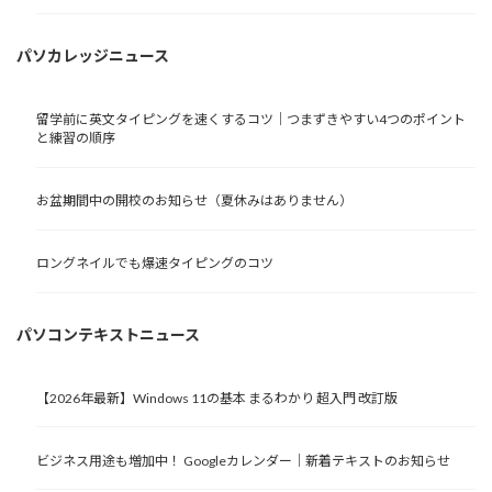
パソカレッジニュース
留学前に英文タイピングを速くするコツ｜つまずきやすい4つのポイント
と練習の順序
お盆期間中の開校のお知らせ（夏休みはありません）
ロングネイルでも爆速タイピングのコツ
パソコンテキストニュース
【2026年最新】Windows 11の基本 まるわかり 超入門 改訂版
ビジネス用途も増加中！ Googleカレンダー｜新着テキストのお知らせ